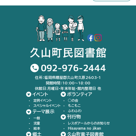
住所：福岡県糟屋郡久山町久原2603-1
開館時間：10:00〜18:00
休館日:月曜日・年末年始・館内整理日 他
イベント
ボランティア
定例イベント
◯の会
スペシャルイベント
もこもこ
ふわふわ
テーマ展示
刊行物
一般
児童
レスポアールからのお知らせ
絵本
Hisayama no jikan
郷土
久山町電子図書館