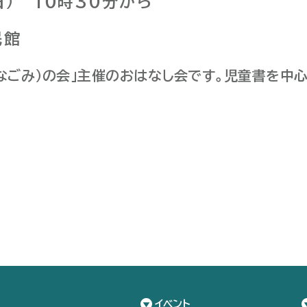
日） 1０時30分から
民館
（なごみ）の会」主催のおはなし会です。児童書を中
イベント