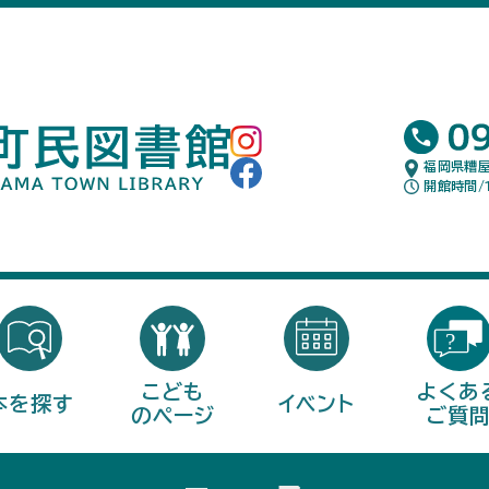
福岡県糟屋
開館時間/1
こども
よくあ
本を探す
イベント
のページ
ご質