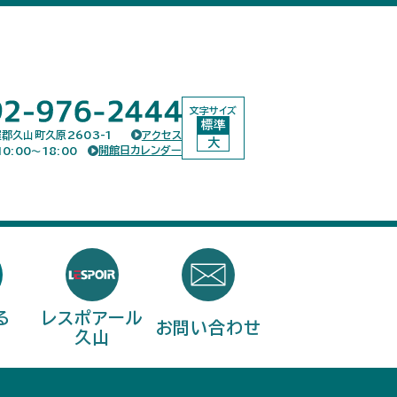
文字サイズ
標準
郡久山町久原2603-1
アクセス
大
開館日カレンダー
0:00〜18:00
る
レスポアール
お問い合わせ
問
久山