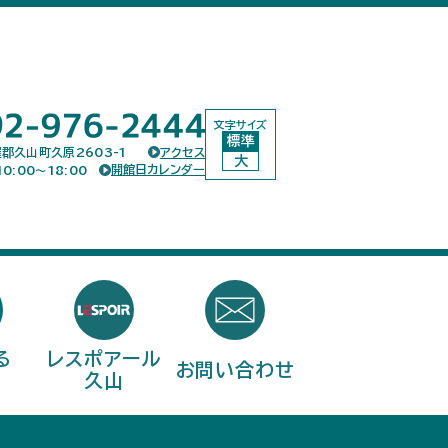
文字サイズ
標準
郡久山町久原2603-1
アクセス
大
開館日カレンダー
0:00〜18:00
る
レスポアール
お問い合わせ
問
久山