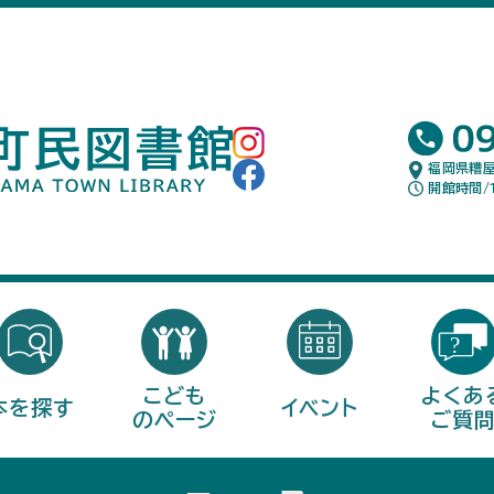
福岡県糟屋
開館時間/1
こども
よくあ
本を探す
イベント
のページ
ご質