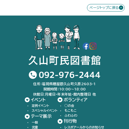
ページトップに戻る
住所：福岡県糟屋郡久山町久原2603-1
開館時間：10:00〜18:00
休館日:月曜日・年末年始・館内整理日 他
イベント
ボランティア
定例イベント
◯の会
スペシャルイベント
もこもこ
ふわふわ
テーマ展示
刊行物
一般
児童
レスポアールからのお知らせ